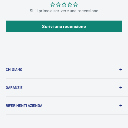
Sii il primo a scrivere una recensione
Scrivi una recensione
CHI SIAMO
PUNTOBATTERIE
© è l'e-commerce più utilizzato in Italia
GARANZIE
per l'acquisto sicuro di accumulatori, siamo specializzati
nella vendita di batterie di ricambio per ogni genere di
Termini e Condizioni di Servizio
applicazione nel campo dei trasporti e delle vetture.
RIFERIMENTI AZIENDA
Informativa sulla Privacy
I nostri fornitori sono i più importanti
d'Europa
, e sono gli
Resi e Rimborsi
Ragione Sociale:
P.B.C. SRL
stessi che producono le batterie di primo impianto nei
Sede Legale
: Via Campiello, 18, ROANA (VI), 36010
Spedizioni