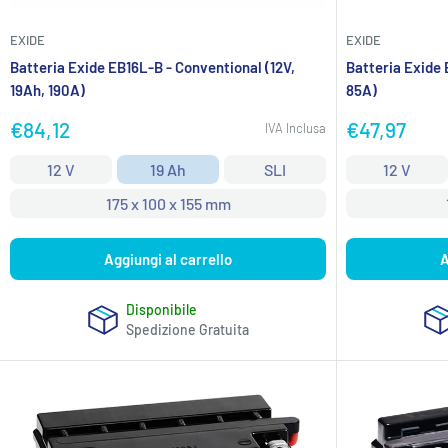
EXIDE
EXIDE
Batteria Exide EB16L-B - Conventional (12V,
Batteria Exide 
19Ah, 190A)
85A)
Prezzo
Prezzo
€84,12
€47,97
IVA Inclusa
scontato
scontato
12 V
19 Ah
SLI
12 V
175 x 100 x 155 mm
Aggiungi al carrello
A
Disponibile
Spedizione Gratuita