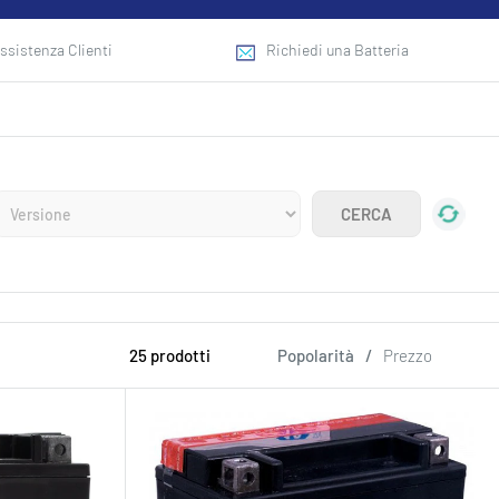
ssistenza Clienti
Richiedi una Batteria
25 prodotti
Popolarità
/
Prezzo