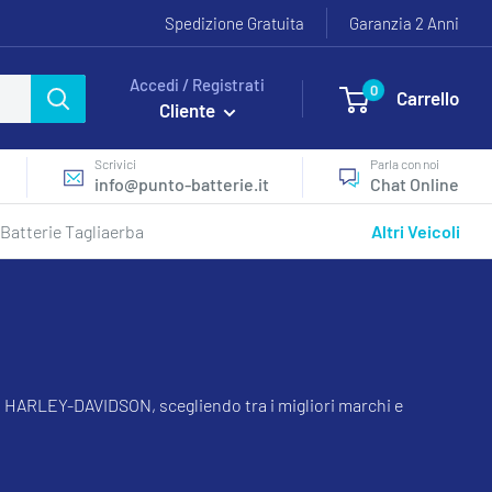
Spedizione Gratuita
Garanzia 2 Anni
Accedi / Registrati
0
Carrello
Cliente
Scrivici
Parla con noi
info@punto-batterie.it
Chat Online
Batterie Tagliaerba
Altri Veicoli
lo HARLEY-DAVIDSON, scegliendo tra i migliori marchi e