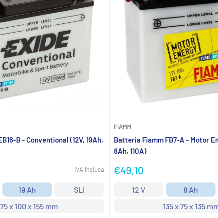
FIAMM
EB16-B - Conventional (12V, 19Ah,
Batteria Fiamm FB7-A - Motor En
8Ah, 110A)
Prezzo
€49,10
IVA Inclusa
scontato
19 Ah
SLI
12 V
8 Ah
175 x 100 x 155 mm
135 x 75 x 135 m