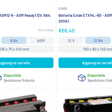
EXIDE
AGM12-9 - AGM Ready (12V, 9Ah,
Batteria Exide ETX14L-BS - AGM 
200A)
Prezzo
€68,40
IVA Inclusa
scontato
9 Ah
AGM
12 V
12 Ah
135 x 75 x 140 mm
150 x 90 x 145 m
ggiungi al carrello
Aggiungi al carrel
Disponibile
Disponibile
Spedizione Gratuita
Spedizione Grat