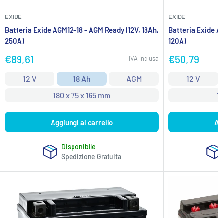
EXIDE
EXIDE
Batteria Exide AGM12-18 - AGM Ready (12V, 18Ah,
Batteria Exide 
250A)
120A)
Prezzo
Prezzo
€89,61
€50,79
IVA Inclusa
scontato
scontato
12 V
18 Ah
AGM
12 V
180 x 75 x 165 mm
Aggiungi al carrello
A
Disponibile
Spedizione Gratuita