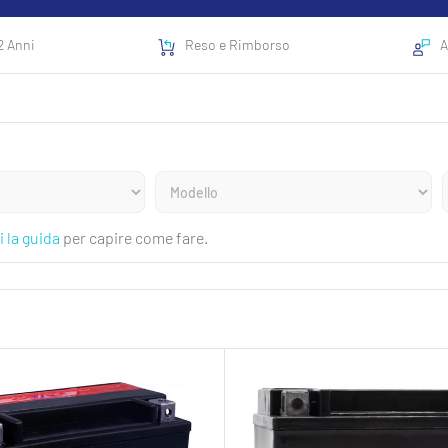
2 Anni
Reso e Rimborso
A
i la guida
per capire come fare.