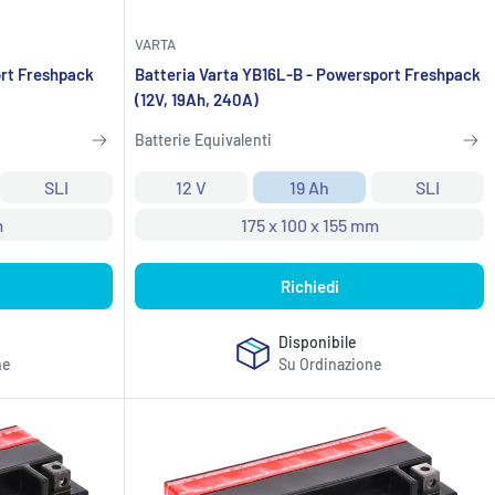
VARTA
ort Freshpack
Batteria Varta YB16L-B - Powersport Freshpack
(12V, 19Ah, 240A)
Batterie Equivalenti
SLI
12 V
19 Ah
SLI
m
175 x 100 x 155 mm
Richiedi
Disponibile
ne
Su Ordinazione