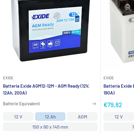
EXIDE
EXIDE
Batteria Exide AGM12-12M - AGM Ready (12V,
Batteria Exide 
12Ah, 200A)
190A)
Prezzo
€79,82
Batterie Equivalenti
scontato
12 V
12 Ah
AGM
12 V
150 x 90 x 145 mm