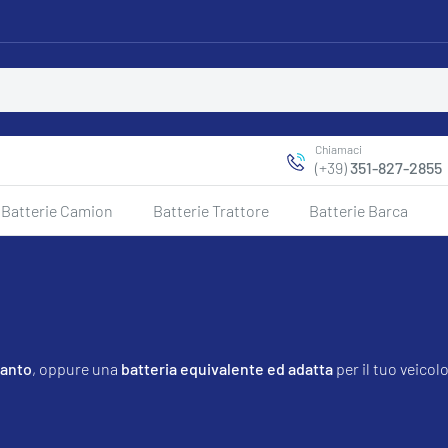
Chiamaci
(+39)
351-827-2855
Batterie Camion
Batterie Trattore
Batterie Barca
ianto
, oppure una
batteria equivalente ed adatta
per il tuo veico