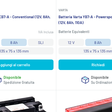
VARTA
EB7-A - Conventional (12V, 8Ah,
Batteria Varta YB7-A - Powersp
(12V, 8Ah, 110A)
Batterie Equivalenti
IVA Inclusa
8 Ah
SLI
12 V
8 Ah
135 x 75 x 135 mm
135 x 75 x 135 m
ggiungi al carrello
Richiedi
Disponibile
Disponibile
Spedizione Gratuita
Su Ordinazio