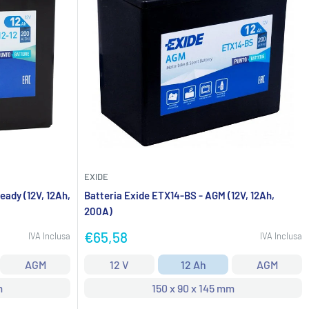
EXIDE
eady (12V, 12Ah,
Batteria Exide ETX14-BS - AGM (12V, 12Ah,
200A)
Prezzo
€65,58
IVA Inclusa
IVA Inclusa
scontato
AGM
12 V
12 Ah
AGM
m
150 x 90 x 145 mm