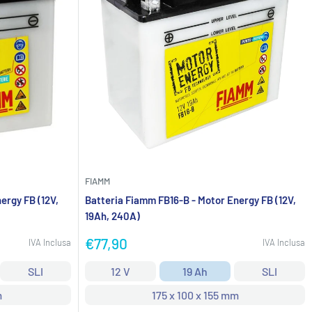
FIAMM
ergy FB (12V,
Batteria Fiamm FB16-B - Motor Energy FB (12V,
19Ah, 240A)
Prezzo
€77,90
IVA Inclusa
IVA Inclusa
scontato
SLI
12 V
19 Ah
SLI
m
175 x 100 x 155 mm