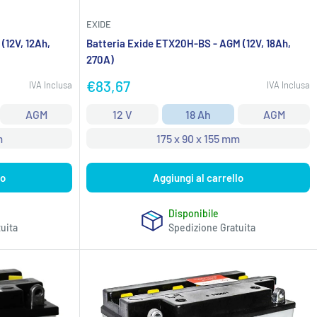
EXIDE
(12V, 12Ah,
Batteria Exide ETX20H-BS - AGM (12V, 18Ah,
270A)
Prezzo
€83,67
IVA Inclusa
IVA Inclusa
scontato
AGM
12 V
18 Ah
AGM
m
175 x 90 x 155 mm
lo
Aggiungi al carrello
Disponibile
uita
Spedizione Gratuita