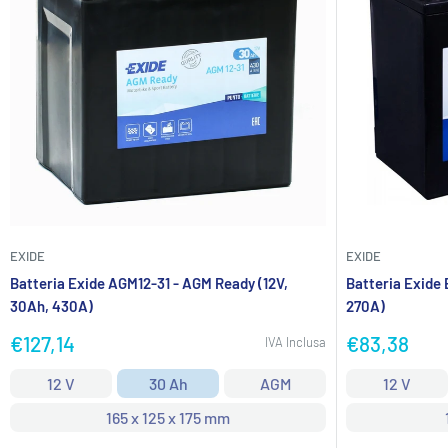
EXIDE
EXIDE
Batteria Exide AGM12-31 - AGM Ready (12V,
Batteria Exide
30Ah, 430A)
270A)
Prezzo
Prezzo
€127,14
€83,38
IVA Inclusa
scontato
scontato
12 V
30 Ah
AGM
12 V
165 x 125 x 175 mm