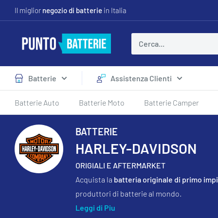
Vai
Il miglior
negozio di batterie
in Italia
al
contenuto
Puntobatterie
Batterie
Assistenza Clienti
Batterie Auto
Batterie Moto
Batterie Camper
BATTERIE
HARLEY-DAVIDSON
ORIGIALI E AFTERMARKET
Acquista la
batteria originale di primo imp
produttori di batterie al mondo.
Leggi di Piu