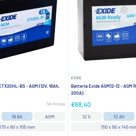
EXIDE
 ETX20HL-BS - AGM (12V, 18Ah,
Batteria Exide AGM12-12 - AGM R
200A)
Prezzo
€68,40
IVA Inclusa
scontato
18 Ah
AGM
12 V
12 Ah
175 x 90 x 155 mm
150 x 90 x 145 m