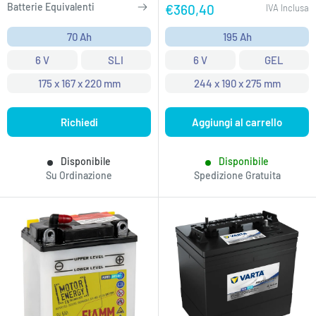
Batterie Equivalenti
Prezzo
€360,40
IVA Inclusa
scontato
70 Ah
195 Ah
6 V
SLI
6 V
GEL
175 x 167 x 220 mm
244 x 190 x 275 mm
Richiedi
Aggiungi al carrello
Disponibile
Disponibile
Su Ordinazione
Spedizione Gratuita