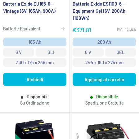
Batteria Exide EU165-6 -
Batteria Exide ES1100-6 -
Vintage (6V, 165Ah, 900A)
Equipment Gel (6V, 200Ah,
1100Wh)
Batterie Equivalenti
Prezzo
€371,81
IVA Inclusa
scontato
165 Ah
200 Ah
6 V
SLI
6 V
GEL
330 x 175 x 235 mm
244 x 190 x 275 mm
Richiedi
Aggiungi al carrello
Disponibile
Disponibile
Su Ordinazione
Spedizione Gratuita