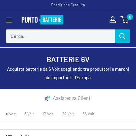
Vai
Spedizione Gratuita
al
0
Puntobatterie
contenuto
BATTERIE 6V
Acquista batterie da 6 Volt scegliendo tra produttori e marchi
più importanti d’Europa.
Richiedi una Batteria
6 Volt
8 Volt
12 Volt
24 Volt
36 Volt