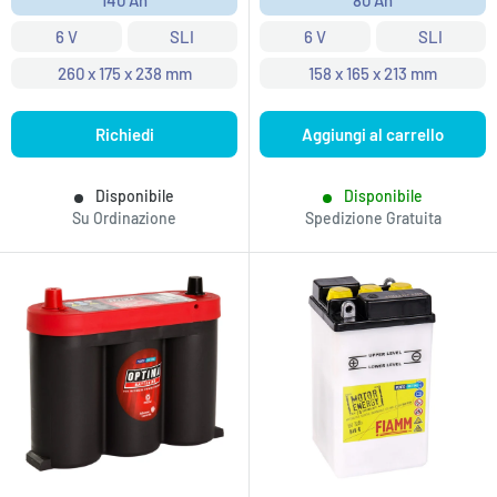
140 Ah
80 Ah
6 V
SLI
6 V
SLI
260 x 175 x 238 mm
158 x 165 x 213 mm
Richiedi
Aggiungi al carrello
Disponibile
Disponibile
Su Ordinazione
Spedizione Gratuita