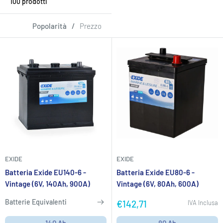
100 prodotti
Popolarità
/
Prezzo
EXIDE
EXIDE
Batteria Exide EU140-6 -
Batteria Exide EU80-6 -
Vintage (6V, 140Ah, 900A)
Vintage (6V, 80Ah, 600A)
Batterie Equivalenti
Prezzo
€142,71
IVA Inclusa
scontato