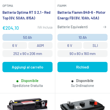
OPTIMA
FIAMM
Batteria Optima RT S 2,1 - Red
Batteria Fiamm B49-6 - Motor
Top (6V, 50Ah, 815A)
Energy FB (6V, 10Ah, 40A)
Prezzo
Batterie Equivalenti
€204,10
IVA Inclusa
scontato
50 Ah
10 Ah
6 V
AGM
6 V
SLI
252 x 90 x 206 mm
90 x 80 x 160 mm
Aggiungi al carrello
Richiedi
Disponibile
Disponibile
Spedizione Gratuita
Su Ordinazione