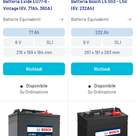
Batteria Exide EU77-6 -
Batteria Bosch L5 0G3 - L5G
Vintage (6V, 77Ah, 360A)
(6V, 232Ah)
Batterie Equivalenti
Batterie Equivalenti
77 Ah
232 Ah
6 V
SLI
6 V
SLI
215 x 169 x 184 mm
261 x 181 x 283 mm
Richiedi
Richiedi
Disponibile
Disponibile
Su Ordinazione
Su Ordinazione