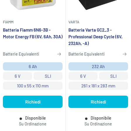
FIAMM
VARTA
Batteria Fiamm 6N6-3B -
Batteria Varta GC2_3 -
Motor Energy FB (6V, 6Ah, 30A)
Professional Deep Cycle (6V,
232Ah, -A)
Batterie Equivalenti
Batterie Equivalenti
6 Ah
232 Ah
6 V
SLI
6 V
SLI
100 x 55 x 110 mm
261 x 181 x 283 mm
Richiedi
Richiedi
Disponibile
Disponibile
Su Ordinazione
Su Ordinazione