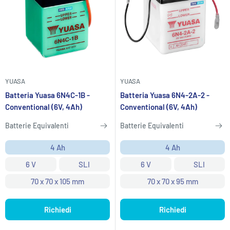
YUASA
YUASA
Batteria Yuasa 6N4C-1B -
Batteria Yuasa 6N4-2A-2 -
Conventional (6V, 4Ah)
Conventional (6V, 4Ah)
Batterie Equivalenti
Batterie Equivalenti
4 Ah
4 Ah
6 V
SLI
6 V
SLI
70 x 70 x 105 mm
70 x 70 x 95 mm
Richiedi
Richiedi