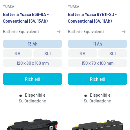
YUASA
YUASA
Batteria Yuasa B38-6A -
Batteria Yuasa 6YB11-2D -
Conventional (6V, 13Ah)
Conventional (6V, 11Ah)
Batterie Equivalenti
Batterie Equivalenti
13 Ah
11 Ah
6 V
SLI
6 V
SLI
120 x 80 x 160 mm
150 x 70 x 100 mm
Richiedi
Richiedi
Disponibile
Disponibile
Su Ordinazione
Su Ordinazione