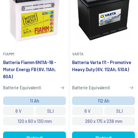
FIAMM
VARTA
Batteria Fiamm 6N11A-1B -
Batteria Varta I11 - Promotive
Motor Energy FB (6V, 11Ah,
Heavy Duty (6V, 112Ah, 510A)
80A)
Batterie Equivalenti
Batterie Equivalenti
11 Ah
112 Ah
6 V
SLI
6 V
SLI
120 x 60 x 130 mm
260 x 175 x 238 mm