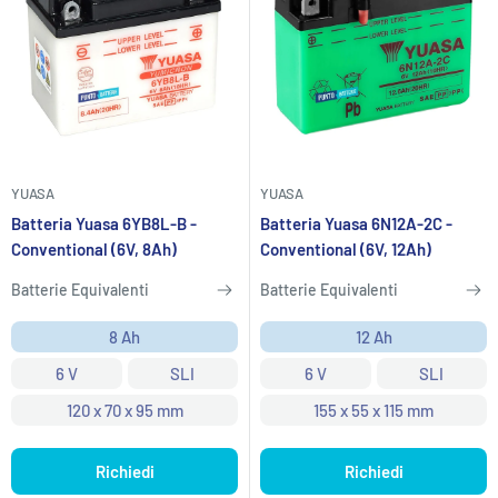
YUASA
YUASA
Batteria Yuasa 6YB8L-B -
Batteria Yuasa 6N12A-2C -
Conventional (6V, 8Ah)
Conventional (6V, 12Ah)
Batterie Equivalenti
Batterie Equivalenti
8 Ah
12 Ah
6 V
SLI
6 V
SLI
120 x 70 x 95 mm
155 x 55 x 115 mm
Richiedi
Richiedi