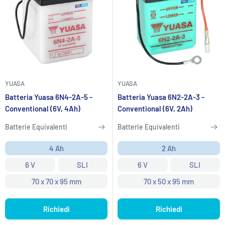
YUASA
YUASA
Batteria Yuasa 6N4-2A-5 -
Batteria Yuasa 6N2-2A-3 -
Conventional (6V, 4Ah)
Conventional (6V, 2Ah)
Batterie Equivalenti
Batterie Equivalenti
4 Ah
2 Ah
6 V
SLI
6 V
SLI
70 x 70 x 95 mm
70 x 50 x 95 mm
Richiedi
Richiedi