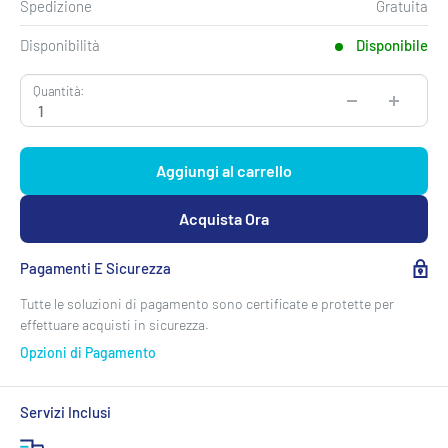
Spedizione
Gratuita
Disponibilità
Disponibile
Quantità:
Aggiungi al carrello
Acquista Ora
Pagamenti E Sicurezza
Tutte le soluzioni di pagamento sono certificate e protette per
effettuare acquisti in sicurezza.
Opzioni di Pagamento
Carte di Pagamento
Servizi Inclusi
Paga in sicurezza con qualsiasi carta prepagata, di debito o di
credito. Accettiamo sia carte nazionali che internazionali.