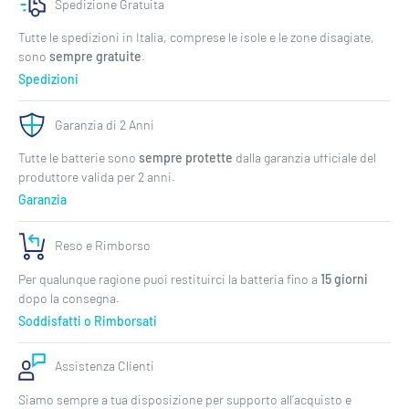
Spedizione Gratuita
Tutte le spedizioni in Italia, comprese le isole e le zone disagiate,
sono
sempre gratuite
.
Pagamenti Digitali
Spedizioni
Puoi pagare coi portafogli digitali più diffusi e affidabili, tra cui
Google, Apple, Amazon e Satispay.
Garanzia di 2 Anni
Tutte le batterie sono
sempre protette
dalla garanzia ufficiale del
produttore valida per 2 anni.
PayPal
Garanzia
Paga col metodo di pagamento preferito da molti, in tutta sicurezza
e con l’assicurazione.
Reso e Rimborso
Per qualunque ragione puoi restituirci la batteria fino a
15 giorni
dopo la consegna.
Bonifico Bancario
Soddisfatti o Rimborsati
Effettua semplimente un versamento, senza troppi intoppi.
Procedendo con l’ordine visualizzerai i nostri dati bancari.
Assistenza Clienti
Contrassegno
Siamo sempre a tua disposizione per supporto all’acquisto e