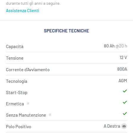
durante tutti gli anni a seguire.
Paga alla consegna, dopo aver controllato la merce. Il contrassegno
Assistenza Clienti
ha un sovraprezzo di € 8,00 dovuti al costo dei corrieri espressi.
Pagamento Rateale
SPECIFICHE TECNICHE
Paga il tuo ordine in 3 rate da
€54,41 EUR
con spedizione inclusa,
senza ostacoli e senza interessi.
80 Ah
@20 h
Capacità
12 V
Tensione
800A
Corrente d’Avviamento
AGM
Tecnologia
Start-Stop
Ermetica
Senza Manutenzione
A Destra
Polo Positivo