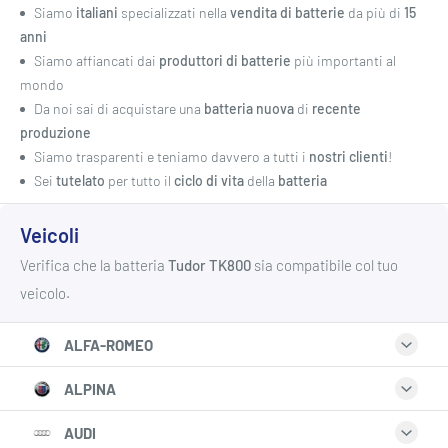
Siamo
italiani
specializzati nella
vendita di batterie
da più di
15
anni
Siamo affiancati dai
produttori di batterie
più importanti al
mondo
Da noi sai di acquistare una
batteria nuova
di
recente
produzione
Siamo trasparenti e teniamo davvero a tutti i
nostri clienti
!
Sei
tutelato
per tutto il
ciclo di vita
della
batteria
Veicoli
Verifica che la batteria
Tudor
TK800
sia compatibile col tuo
veicolo.
ALFA-ROMEO
8C (920_) 4.7 (920AXA1A) | 331 Kw | 450 CV | 4691 cm3 | [01.2007
ALPINA
- 10.2009]
B3 (E46) 3.3 | 206 Kw | 280 CV | 3300 cm3 | [03.1999 - 07.2002]
AUDI