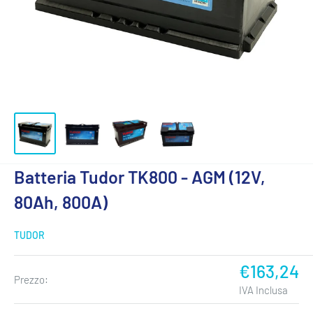
Batteria Tudor TK800 - AGM (12V,
80Ah, 800A)
TUDOR
Prezzo
€163,24
Prezzo:
scontato
IVA Inclusa