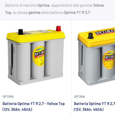
Batterie di marchio
Optima
, appartenenti alla gamma
Yellow
Top
, la stessa
gamma
della batteria
Optima YT R 3,7
.
OPTIMA
OPTIMA
Batteria Optima YT R 2,7 - Yellow Top
Batteria Optima YT R 2,7
(12V, 38Ah, 460A)
(12V, 38Ah, 460A)