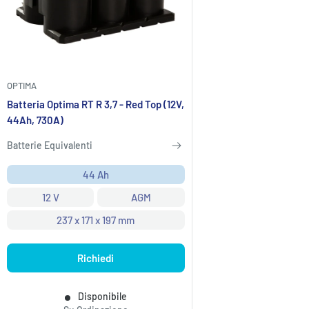
OPTIMA
Batteria Optima RT R 3,7 - Red Top (12V,
44Ah, 730A)
Batterie Equivalenti
44 Ah
12 V
AGM
237 x 171 x 197 mm
Richiedi
Disponibile