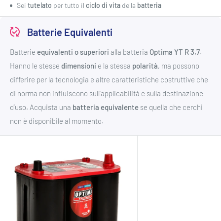
Sei
tutelato
per tutto il
ciclo di vita
della
batteria
Batterie Equivalenti
Batterie
equivalenti o superiori
alla batteria
Optima
YT R 3,7
.
Hanno le stesse
dimensioni
e la stessa
polarità
, ma possono
differire per la tecnologia e altre caratteristiche costruttive che
di norma non influiscono sull’applicabilità e sulla destinazione
d’uso. Acquista una
batteria equivalente
se quella che cerchi
non è disponibile al momento.