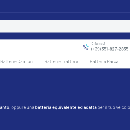
Chiamaci
(+39)
351-827-2855
Batterie Camion
Batterie Trattore
Batterie Barca
ianto
, oppure una
batteria equivalente ed adatta
per il tuo veico