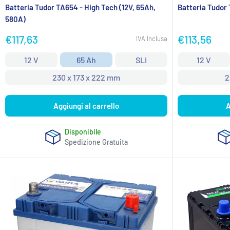
Batteria Tudor TA654 - High Tech (12V, 65Ah,
Batteria Tudor 
580A)
Prezzo
Prezzo
€117,63
€113,56
IVA Inclusa
scontato
scontato
12 V
65 Ah
SLI
12 V
230 x 173 x 222 mm
2
Aggiungi al carrello
A
Disponibile
Spedizione Gratuita