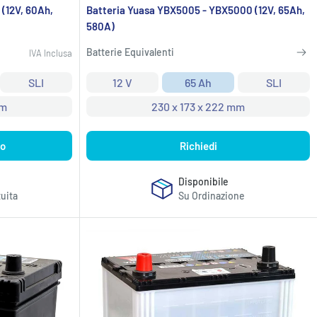
 (12V, 60Ah,
Batteria Yuasa YBX5005 - YBX5000 (12V, 65Ah,
580A)
Batterie Equivalenti
IVA Inclusa
SLI
12 V
65 Ah
SLI
mm
230 x 173 x 222 mm
lo
Richiedi
Disponibile
uita
Su Ordinazione