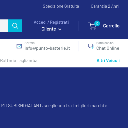
Spedizione Gratuita
Garanzia 2 Anni
Accedi / Registrati
0
Carrello
Cliente
Scrivici
Parla con noi
info@punto-batterie.it
Chat Online
Batterie Tagliaerba
Altri Veicoli
lo MITSUBISHI GALANT, scegliendo tra i migliori marchi e