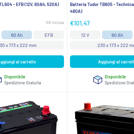
TL604 - EFB (12V, 60Ah, 520A)
Batteria Tudor TB605 - Technica
480A)
Prezzo
€101,47
IVA Inclusa
scontato
60 Ah
EFB
12 V
60 Ah
30 x 173 x 222 mm
230 x 173 x 222 
ggiungi al carrello
Aggiungi al carrel
Disponibile
Disponibile
Spedizione Gratuita
Spedizione Grat