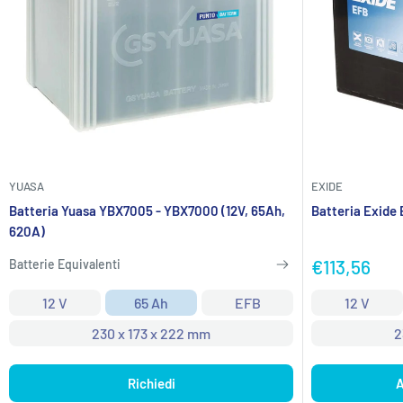
YUASA
EXIDE
Batteria Yuasa YBX7005 - YBX7000 (12V, 65Ah,
Batteria Exide 
620A)
Prezzo
€113,56
Batterie Equivalenti
scontato
12 V
65 Ah
EFB
12 V
230 x 173 x 222 mm
2
Richiedi
A