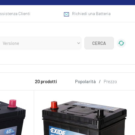
ssistenza Clienti
Richiedi una Batteria
20 prodotti
Popolarità
/
Prezzo