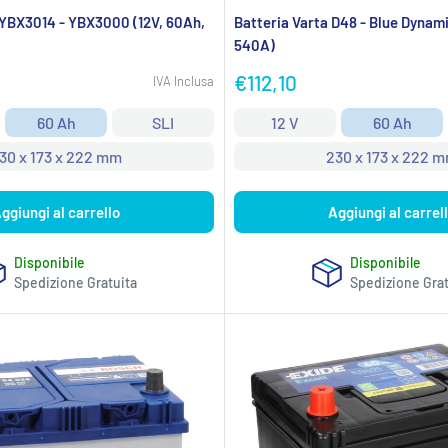
 YBX3014 - YBX3000 (12V, 60Ah,
Batteria Varta D48 - Blue Dynami
540A)
Prezzo
€112,10
IVA Inclusa
scontato
60 Ah
SLI
12 V
60 Ah
30 x 173 x 222 mm
230 x 173 x 222 
ggiungi al carrello
Aggiungi al carrel
Disponibile
Disponibile
Spedizione Gratuita
Spedizione Grat