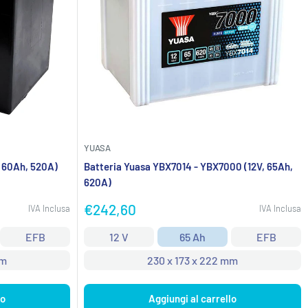
YUASA
, 60Ah, 520A)
Batteria Yuasa YBX7014 - YBX7000 (12V, 65Ah,
620A)
Prezzo
€242,60
IVA Inclusa
IVA Inclusa
scontato
EFB
12 V
65 Ah
EFB
mm
230 x 173 x 222 mm
lo
Aggiungi al carrello