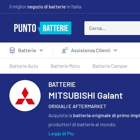
Vai
Il miglior
negozio di batterie
in Italia
al
contenuto
Puntobatterie
Batterie
Assistenza Clienti
Batterie Auto
Batterie Moto
Batterie Camper
BATTERIE
MITSUBISHI Galant
ORIGIALI E AFTERMARKET
Acquista la
batteria originale di primo imp
produttori di batterie al mondo.
Leggi di Piu