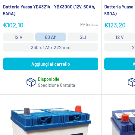
Batteria Yuasa YBX3214 - YBX3000 (12V, 60Ah,
Batteria Yuasa
540A)
500A)
Prezzo
Prezzo
€102,10
€123,20
IVA Inclusa
scontato
scontato
12 V
60 Ah
SLI
12 V
230 x 173 x 222 mm
2
Aggiungi al carrello
A
Disponibile
Spedizione Gratuita