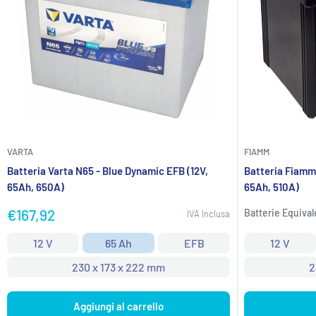
VARTA
FIAMM
Batteria Varta N65 - Blue Dynamic EFB (12V,
Batteria Fiamm
65Ah, 650A)
65Ah, 510A)
Prezzo
€167,92
Batterie Equival
IVA Inclusa
scontato
12 V
65 Ah
EFB
12 V
230 x 173 x 222 mm
2
Aggiungi al carrello