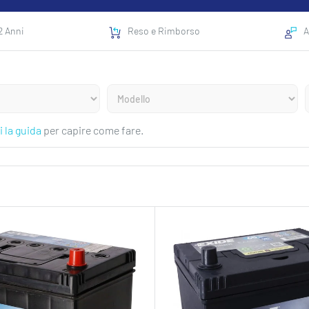
2 Anni
Reso e Rimborso
A
i la guida
per capire come fare.