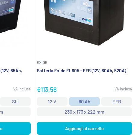
EXIDE
(12V, 65Ah,
Batteria Exide EL605 - EFB (12V, 60Ah, 520A)
Prezzo
€113,56
IVA Inclusa
IVA Inclusa
scontato
SLI
12 V
60 Ah
EFB
mm
230 x 173 x 222 mm
lo
Aggiungi al carrello