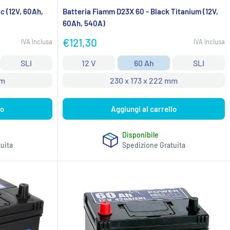
c (12V, 60Ah,
Batteria Fiamm D23X 60 - Black Titanium (12V,
60Ah, 540A)
Prezzo
€121,30
IVA Inclusa
IVA Inclusa
scontato
SLI
12 V
60 Ah
SLI
mm
230 x 173 x 222 mm
lo
Aggiungi al carrello
Disponibile
uita
Spedizione Gratuita